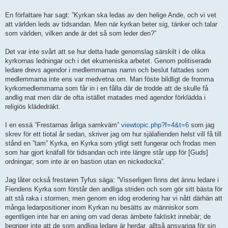
En författare har sagt: ”Kyrkan ska ledas av den helige Ande, och vi vet
att världen leds av tidsandan. Men när kyrkan beter sig, tänker och talar
som världen, vilken ande är det så som leder den?”
Det var inte svårt att se hur detta hade genomslag särskilt i de olika
kyrkornas ledningar och i det ekumeniska arbetet. Genom politiserade
ledare drevs agendor i medlemmarnas namn och beslut fattades som
medlemmarna inte ens var medvetna om. Man föste bildligt de fromma
kyrkomedlemmarna som får in i en fålla där de trodde att de skulle få
andlig mat men där de ofta istället matades med agendor förklädda i
religiös klädedräkt.
I en essä ”Frestarnas årliga samkväm”
viewtopic.php?f=4&t=6
som jag
skrev för ett tiotal år sedan, skriver jag om hur själafienden helst vill få till
stånd en ”tam” Kyrka, en Kyrka som ytligt sett fungerar och frodas men
som har gjort knäfall för tidsandan och inte längre står upp för [Guds]
ordningar; som inte är en bastion utan en nickedocka”.
Jag låter också frestaren Tyfus säga: ”Visserligen finns det ännu ledare i
Fiendens Kyrka som förstår den andliga striden och som gör sitt bästa för
att stå raka i stormen, men genom en idog erodering har vi nått därhän att
många ledarpositioner inom Kyrkan nu besätts av människor som
egentligen inte har en aning om vad deras ämbete faktiskt innebär; de
begriper inte att de som andliga ledare är herdar, alltså ansvariga för sin