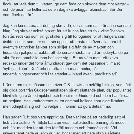
flock, att leda dem till vatten, ge dem föda och skydda dem mot vargar –
och de anar inte heller att de en dag ska avlägga räkenskap inför Den
vars flock det är.”
Jag kan konstatera att det jag skrev då, delvis som satir, är ännu sannare
idag. Jag skriver också om att för att kunna föra ett folk vilse ”behövs
förstås redskap som villigt ställer sig till förfogande för att fungera som
åsiktspoliser, som ser som sin uppgift att kasta sig över alla som till
äventyrs uttrycker åsikter som skiljer sig från de av makten och
tidsandan påbjudna, oaktat att de senare nästan alltid är nedbrytande på
sikt för det samhälle man befinner sig i. Ett av våra mest effektiva
redskap under det förra århundradet gav dem det passande tillmälet
’nyttiga idioter’. De återfinns ofta inom massmedia, på
underhållningsscener och i talarstolar – ibland även i predikstolar!”
I Den stora skilsmässan beskriver C.S. Lewis en avfällig biskop, som låtit
sig glida bort från Gudsgemenskapen på ett sluttande plan, där popularitet
blivit viktigare än ödmjukhet och trohet mot Guds ord och dem han är satt
att betjäna. Han konfronteras av en gammal kollega som gjort likadant
men ödmjukat sig och nu vädjar till honom att göra detsamma.
Han säger: ”Låt oss vara uppriktiga. Det var inte på ett hederligt sätt vi
fick våra åsikter. Vi följde bara en viss intellektuell strömning på modet
och flöt med den för att den föreföll modern och framgångsrik. Vid
universitetet hade vi, som du vet, börjat med att bara skriva sådana