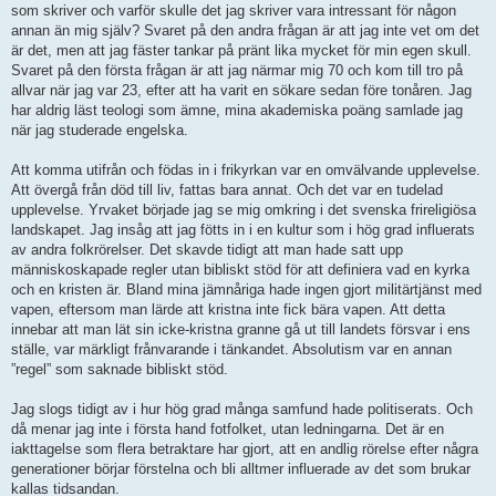
som skriver och varför skulle det jag skriver vara intressant för någon
annan än mig själv? Svaret på den andra frågan är att jag inte vet om det
är det, men att jag fäster tankar på pränt lika mycket för min egen skull.
Svaret på den första frågan är att jag närmar mig 70 och kom till tro på
allvar när jag var 23, efter att ha varit en sökare sedan före tonåren. Jag
har aldrig läst teologi som ämne, mina akademiska poäng samlade jag
när jag studerade engelska.
Att komma utifrån och födas in i frikyrkan var en omvälvande upplevelse.
Att övergå från död till liv, fattas bara annat. Och det var en tudelad
upplevelse. Yrvaket började jag se mig omkring i det svenska frireligiösa
landskapet. Jag insåg att jag fötts in i en kultur som i hög grad influerats
av andra folkrörelser. Det skavde tidigt att man hade satt upp
människoskapade regler utan bibliskt stöd för att definiera vad en kyrka
och en kristen är. Bland mina jämnåriga hade ingen gjort militärtjänst med
vapen, eftersom man lärde att kristna inte fick bära vapen. Att detta
innebar att man lät sin icke-kristna granne gå ut till landets försvar i ens
ställe, var märkligt frånvarande i tänkandet. Absolutism var en annan
”regel” som saknade bibliskt stöd.
Jag slogs tidigt av i hur hög grad många samfund hade politiserats. Och
då menar jag inte i första hand fotfolket, utan ledningarna. Det är en
iakttagelse som flera betraktare har gjort, att en andlig rörelse efter några
generationer börjar förstelna och bli alltmer influerade av det som brukar
kallas tidsandan.