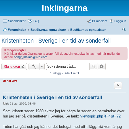
Inklingarna
Snabblänkar
FAQ
Bli medlem
Logga in
Forumindex
Besökarnas egna alster
Besökarnas egna alster
ök
Kristenheten i Sverige i en tid av sönderfall
Kategoriregler
Här hittar du besökarna egna alster. Vill du att din text ska finnas med här mejlar du
den till
bengt_malma@live.com
.
Skriv svar
1 inlägg • Sida
1
av
1
Bengt-Ove
Citat
Kristenheten i Sverige i en tid av sönderfall
tis 21 apr 2026, 08:46
I
n
Som kristen sedan 1980 skrev jag för några år sedan en betraktelse över
l
hur jag ser på kristenheten i Sverige. Se länk:
viewtopic.php?f=4&t=72
ä
g
g
Tiden har gått och jag känner det befogat med ett tillägg. Så vem är jag