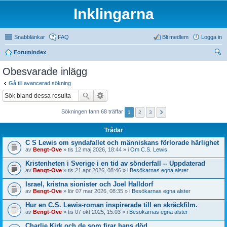
Inklingarna
Snabblänkar
FAQ
Bli medlem
Logga in
Forumindex
ök
Obesvarade inlägg
Gå till avancerad sökning
Sökningen fann 68 träffar
1
2
3
Trådar
C S Lewis om syndafallet och människans förlorade härlighet
av
Bengt-Ove
» tis 12 maj 2026, 18:44 » i
Om C.S. Lewis
Kristenheten i Sverige i en tid av sönderfall -- Uppdaterad
av
Bengt-Ove
» tis 21 apr 2026, 08:46 » i
Besökarnas egna alster
Israel, kristna sionister och Joel Halldorf
av
Bengt-Ove
» lör 07 mar 2026, 08:35 » i
Besökarnas egna alster
Hur en C.S. Lewis-roman inspirerade till en skräckfilm.
av
Bengt-Ove
» tis 07 okt 2025, 15:03 » i
Besökarnas egna alster
Charlie Kirk och de som firar hans död