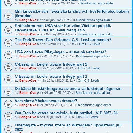
av
Bengt-Ove
» mån 15 sep 2025, 12:09 » i
Besökarnas egna alster
Min kinesiske vän - Svenska kristna och trosförföljelse bakom
järnridån
av
Bengt-Ove
» sön 01 jun 2025, 07:31 » i
Besökarnas egna alster
Kritikstorm mot USA visar hur vilse Västeuropa gått.
Debattartikel i ViD 3/5, avslutning 17/5
av
Bengt-Ove
» ons 07 maj 2025, 17:56 » i
Besökarnas egna alster
The Dark Tower: Den förlorade C.S. Lewis-romanen?
av
Bengt-Ove
» sön 16 mar 2025, 18:58 » i
Om C.S. Lewis
USA och Laken Riley-lagen – slutet på vansinnet?
av
Bengt-Ove
» lör 01 feb 2025, 15:57 » i
Besökarnas egna alster
C-Essay on Lewis' Space Trilogy, part 2
av
Bengt-Ove
» mån 20 jan 2025, 11:12 » i
Om C.S. Lewis
C-Essay on Lewis' Space Trilogy, part 1
av
Bengt-Ove
» mån 20 jan 2025, 11:11 » i
Om C.S. Lewis
De bästa filmskildringarna av andra världskriget någonsin.
av
Bengt-Ove
» lör 04 jan 2025, 20:39 » i
Besökarnas egna alster
Vem skrev Shakespeares dramer?
av
Bengt-Ove
» lör 28 sep 2024, 13:13 » i
Besökarnas egna alster
Om Från helvetets brevskola. Kulturartikel i ViD 30/7 -24
av
Bengt-Ove
» ons 31 jul 2024, 12:50 » i
Om C.S. Lewis
Obamagate – mycket större än Watergate? Uppdaterad juli
2025