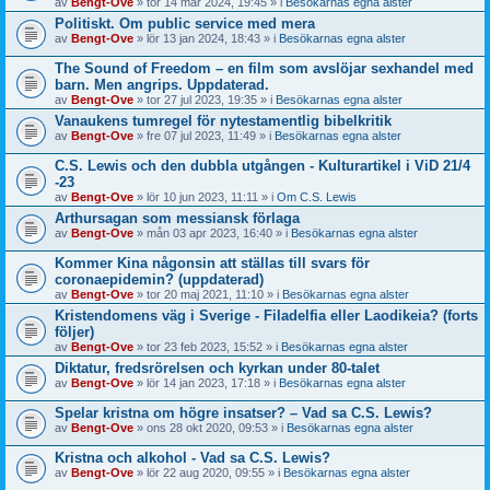
av
Bengt-Ove
» tor 14 mar 2024, 19:45 » i
Besökarnas egna alster
Politiskt. Om public service med mera
av
Bengt-Ove
» lör 13 jan 2024, 18:43 » i
Besökarnas egna alster
The Sound of Freedom – en film som avslöjar sexhandel med
barn. Men angrips. Uppdaterad.
av
Bengt-Ove
» tor 27 jul 2023, 19:35 » i
Besökarnas egna alster
Vanaukens tumregel för nytestamentlig bibelkritik
av
Bengt-Ove
» fre 07 jul 2023, 11:49 » i
Besökarnas egna alster
C.S. Lewis och den dubbla utgången - Kulturartikel i ViD 21/4
-23
av
Bengt-Ove
» lör 10 jun 2023, 11:11 » i
Om C.S. Lewis
Arthursagan som messiansk förlaga
av
Bengt-Ove
» mån 03 apr 2023, 16:40 » i
Besökarnas egna alster
Kommer Kina någonsin att ställas till svars för
coronaepidemin? (uppdaterad)
av
Bengt-Ove
» tor 20 maj 2021, 11:10 » i
Besökarnas egna alster
Kristendomens väg i Sverige - Filadelfia eller Laodikeia? (forts
följer)
av
Bengt-Ove
» tor 23 feb 2023, 15:52 » i
Besökarnas egna alster
Diktatur, fredsrörelsen och kyrkan under 80-talet
av
Bengt-Ove
» lör 14 jan 2023, 17:18 » i
Besökarnas egna alster
Spelar kristna om högre insatser? – Vad sa C.S. Lewis?
av
Bengt-Ove
» ons 28 okt 2020, 09:53 » i
Besökarnas egna alster
Kristna och alkohol - Vad sa C.S. Lewis?
av
Bengt-Ove
» lör 22 aug 2020, 09:55 » i
Besökarnas egna alster